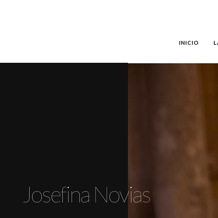
INICIO
L
Josefina Novias