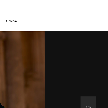
TIENDA
1
/
8